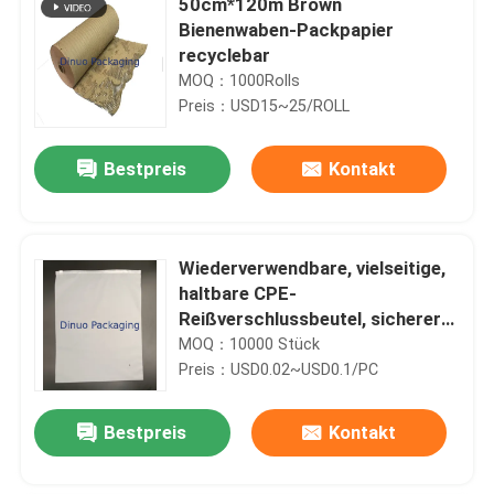
50cm*120m Brown
Bienenwaben-Packpapier
recyclebar
MOQ：1000Rolls
Preis：USD15~25/ROLL
Bestpreis
Kontakt
Wiederverwendbare, vielseitige,
haltbare CPE-
Reißverschlussbeutel, sicherer
Verschluss für Kleidung und
MOQ：10000 Stück
kleine Gegenstände
Preis：USD0.02~USD0.1/PC
Bestpreis
Kontakt