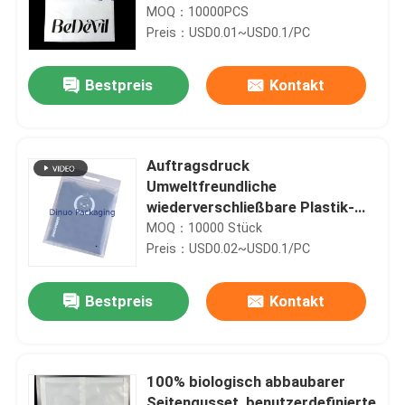
Kunststoff biologisch
MOQ：10000PCS
abbaubares Material
Preis：USD0.01~USD0.1/PC
Bestpreis
Kontakt
Auftragsdruck
Umweltfreundliche
wiederverschließbare Plastik-
Ziplock-Taschen mit Griff für
MOQ：10000 Stück
Kleidung Verpackungstasche
Preis：USD0.02~USD0.1/PC
Bestpreis
Kontakt
100% biologisch abbaubarer
Seitengusset, benutzerdefinierte