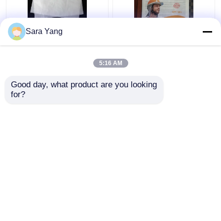
Sara Yang
Vierdimensionaler
Recycling- und KI-
Kontinuumglaspapierbeutel
Design-Dateien
Glaspapierumschlag
5:16 AM
Bestpreis
Bestpreis
Good day, what product are you looking 
for?
Kontakt
Kontakt
Sehen Sie mehr an
Startseite
Über uns
Kontakt
Desktop Site
Seitenverzeichnis
Datenschutz-Bestimmungen