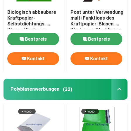
Biologisch abbaubare
Post unter Verwendung
Kraftpapier-
multi Funktions des
Selbstdichtungs-
Kraftpapier-Blasen-
Blasen-Werbungs-
Werbungs-Strahlungs-
Größe 6 12,5 x 19 für
Beweis-120x165
Bestpreis
Bestpreis
das Versenden
Kontakt
Kontakt
Polyblasenwerbungen
(32)