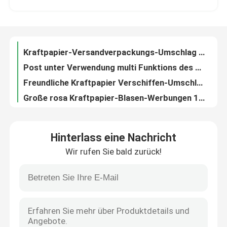
Kraftpapier-Versandverpackungs-Umschlag mit Luftpolsterfolie-innerem Schock-Widerstand
Post unter Verwendung multi Funktions des Kraftpapier-Blasen-Werbungs-Strahlungs-Beweis-120x165
Über uns
Freundliche Kraftpapier Verschiffen-Umschläge Eco mit Luftpolsterfolie innerhalb der Sondergröße
Große rosa Kraftpapier-Blasen-Werbungen 180x165 #CD-DCD für das Haushalts-Durchbohren beständig
Werksbesichtigung
Kraftpapier-Blase zeichnete Werbungen 165x255 #B6, Weiß aufgefüllte verschickende Umschläge
Kurier-verpackende weiße Luftpolsterfolie schlägt Stärke 190x275 #VD 125gsm ein
Qualitätskontrolle
Lieferungs-Industrie-Kraftpapier-Blasen-Werbungen/Blasen-Verschiffen schlägt 245x330 #A4 ein
Die aufgefüllten Kraftpapier-Blasen-Werbungen schlägt 200x250mm für Posten-Band/CD/Bücher ein
Kontakt mit uns
Kleid, das große Blasen-Umschläge, Selbstdichtungs-Blasen-Werbungen 380x330 #B4 verpackt
Hinterlass eine Nachricht
Blase des Kraftpapier-360x460 füllte Postseitendichtung der umschlag-#A3 drei auf
Wir rufen Sie bald zurück!
entsetzen weiße Polywerbungen der blasen-4x8, kleine aufgefüllte verschickende Umschläge #000 Beweis
Neuigkeiten
Gezeichnete Taschen der Größen-00 Polyblase 5 x 10 Blasen-Werbungen für Kurierdienst-Gebrauch
Siegeln Sie schwarze Blasen-Mattwerbungen 0/6 durch 10, Blase gezeichnete Kurier-Taschen für Kleid heiß
Rechtssachen
Bunte metallische Druckblase zeichnete Taschen-Größe 1/7,25"“ Blasenwerbungen des Feiertags X12
Kurier, der Polyblasen-Werbungs-Größe 2 8,5"“ beständiges recyclebares des Riss-X12 verpackt
Blase Mailing Taschen