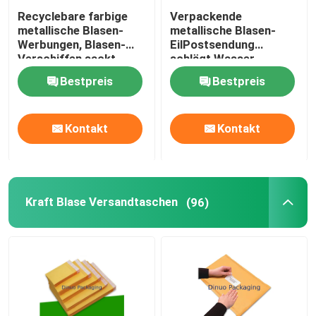
Recyclebare farbige
Verpackende
Alu-Folienbeutel
metallische Blasen-
metallische Blasen-
Werbungen, Blasen-
EilPostsendung
Verschiffen sackt
schlägt Wasser-
feuchtigkeitsfestes ein
beständiges
Drucksache-Kasten
Bestpreis
Bestpreis
kundenspezifisches
Logo ein
Luftsäuletaschen
Kontakt
Kontakt
Kraft Blase Versandtaschen
(96)