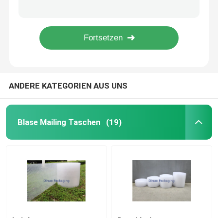
Rote Blase zeichnete Polywerbungen aufgefüllte Umschläge Widerstand des Durchbohren-10,5 x 16 #5
Grün farbige Polyblasen-Werbungen, Blasen-Verschiffen schlägt Wärmedämmung ein
Metallische Blasen-Werbungen
Stoßsicherer Polyblasen-Paket-Umschlag/füllte Verschiffen-Taschen 7,25" X8“ #CD auf
Aufgefüllter verschickender Umschlag mit Luftpolsterfolie nach innen, farbige Blasen-Werbungen
Kraft Blase Versandtaschen
ANDERE KATEGORIEN AUS UNS
Polyblasenwerbungen
kundenspezifische Papiertüten
Blase Mailing Taschen
(19)
Aufgefüllte Papierwerbungen
Polywerbungs-Taschen
Bienenwabenpackpapier