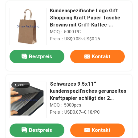
Kundenspezifische Logo Gift
Shopping Kraft Paper Tasche
Browns mit Griff-Kaffee-
Lieferungs-Tasche
MOQ：5000 PC
Preis：US$0.08~US$0.25
Bestpreis
Kontakt
Schwarzes 9.5x11“
kundenspezifisches gerunzeltes
Heim
Kraftpapier schlägt der 2
Seiten-Schutz-Heißsiegel ein
MOQ：5000pcs
Preis：USD0.07~0.18/PC
Produkte
Bestpreis
Kontakt
Starker selbstklebender Kraftpapier-Blasen-Paket-Umschlag 345x465mm #K Leichtgewichtler
Videos