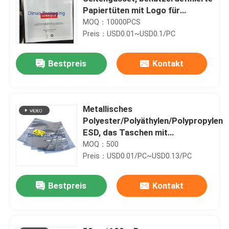
Papiertüten mit Logo für
Kleidung
MOQ：10000PCS
Preis：USD0.01~USD0.1/PC
Bestpreis
Kontakt
Metallisches
Polyester/Polyäthylen/Polypropylen
ESD, das Taschen mit
kundengebundenem Logo
MOQ：500
abschirmt
Preis：USD0.01/PC~USD0.13/PC
Bestpreis
Kontakt