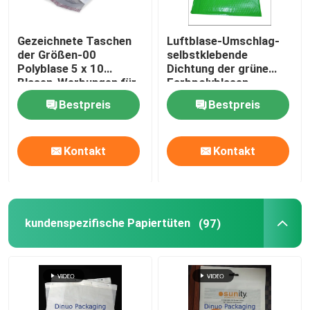
Gezeichnete Taschen
Luftblase-Umschlag-
der Größen-00
selbstklebende
Polyblase 5 x 10
Dichtung der grüne
Blasen-Werbungen für
Farbpolyblasen-
Kurierdienst-Gebrauch
Werbungs-Größen-1
Bestpreis
Bestpreis
Kontakt
Kontakt
kundenspezifische Papiertüten
(97)