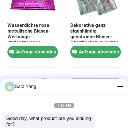
Über uns
Wasserdichte rosa
Dekorative ganz
metallische Blasen-
eigenhändig
Werksbesichtigung
Werbungs-
geschriebe Blasen-
umfangreiches
Oberflächenwerbungs-
Durchbohren
kundenspezifisches
Anfrage absenden
Anfrage absenden
Qualitätskontrolle
beständig
Drucken VMPET
Kontakt mit uns
Sara Yang
Neuigkeiten
7:19 AM
Rechtssachen
Good day, what product are you looking 
for?
Blase Mailing Taschen
Versandverpackung
Vielschichtige ganz