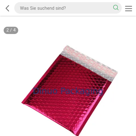
2
/
4