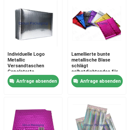
Individuelle Logo
Lamellierte bunte
Metallic
metallische Blase
Versandtaschen
schlägt
Gepolsterte
selbstdichtendes für
Postbeutel
Lieferungs-Industrie
Anfrage absenden
Anfrage absenden
Luftpolsterfolie
ein
Verpackung
Heim
Versandtasche
Produkte
Videos