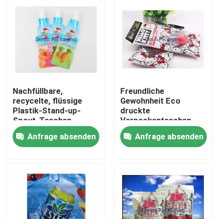
Nachfüllbare,
Freundliche
recycelte, flüssige
Gewohnheit Eco
Plastik-Stand-up-
druckte
Spout-Taschen
Verpackentaschen,
farbige
Anfrage absenden
Anfrage absenden
Nahrungsmittelgrad-
Plastiktaschen
Heim
Produkte
Videos