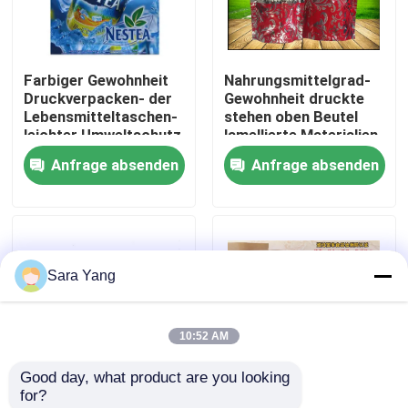
Über uns
Farbiger Gewohnheit
Nahrungsmittelgrad-
Druckverpacken- der
Gewohnheit druckte
Werksbesichtigung
Lebensmitteltaschen-
stehen oben Beutel
leichter Umweltschutz
lamellierte Materialien
für Nahrung
Anfrage absenden
Anfrage absenden
Qualitätskontrolle
Kontakt mit uns
Sara Yang
Neuigkeiten
10:52 AM
Rechtssachen
Good day, what product are you looking 
for?
Blase Mailing Taschen
Die
Gedruckte