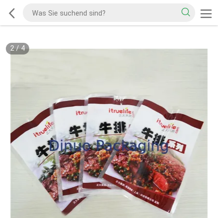
2
/
4