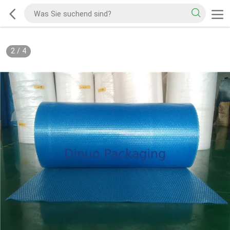
2
/
4