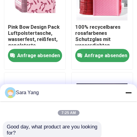
Über uns
Pink Bow Design Pack
100% recycelbares
Luftpolstertasche,
rosafarbenes
Werksbesichtigung
wasserfest, reißfest,
Schutzglas mit
gepolsterte
wasserdichten
Umschläge für den
Funktionen für
Anfrage absenden
Anfrage absenden
Qualitätskontrolle
Versand kleiner
Produkte
Unternehmen
Kontakt mit uns
Sara Yang
Neuigkeiten
7:25 AM
Rechtssachen
Good day, what product are you looking 
for?
Blase Mailing Taschen
Selbstdichtung/Luftblase-
Selbstklebende