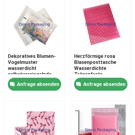
Dekoratives Blumen-
Herzförmige rosa
Vogelmuster
Blasenposttasche
wasserdicht
Wasserdichte
selbstversiegelnde
Tränenfeste
Blase-Mailing-Tasche
Liebesblasenpackung
Anfrage absenden
Anfrage absenden
für die Verpackung
für
Geschenkverpackungen
Heim
Produkte
Videos