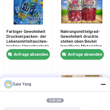
Über uns
Werksbesichtigung
Farbiger Gewohnheit
Nahrungsmittelgrad-
Druckverpacken- der
Gewohnheit druckte
Lebensmitteltaschen-
stehen oben Beutel
Qualitätskontrolle
leichter Umweltschutz
lamellierte Materialien
für Nahrung
Anfrage absenden
Anfrage absenden
Kontakt mit uns
Neuigkeiten
Sara Yang
Rechtssachen
5:30 AM
Blase Mailing Taschen