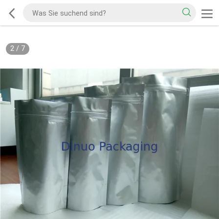
2
/
7