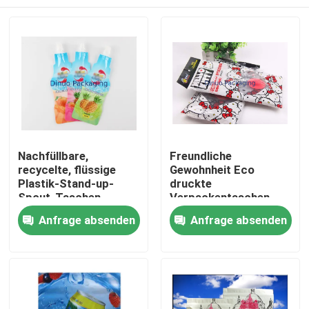
Nachfüllbare,
Freundliche
recycelte, flüssige
Gewohnheit Eco
Plastik-Stand-up-
druckte
Spout-Taschen
Verpackentaschen,
farbige
Heim
Anfrage absenden
Anfrage absenden
Nahrungsmittelgrad-
Plastiktaschen
Produkte
Videos