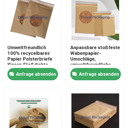
Umweltfreundlich
Anpassbare stoßfeste
100% recycelbares
Wabenpapier-
Papier Polsterbriefe
Umschläge,
Kissen Stoßdichte
umweltfreundliche
Kraftpapier
Papiertüten für den
Anfrage absenden
Anfrage absenden
Polsterbeutel
Versand
Papierverpackung
Heim
Produkte
Videos