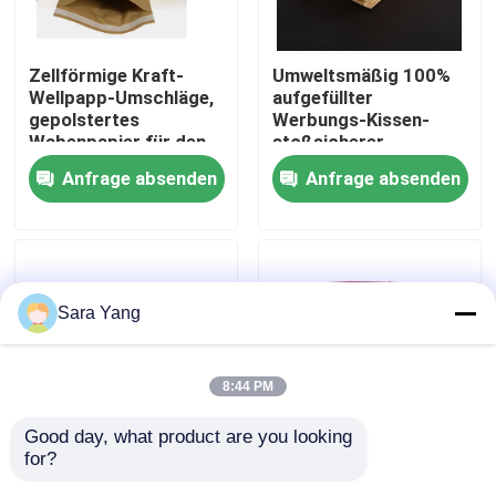
Über uns
Zellförmige Kraft-
Umweltsmäßig 100%
Wellpapp-Umschläge,
aufgefüllter
gepolstertes
Werbungs-Kissen-
Werksbesichtigung
Wabenpapier für den
stoßsicherer
Versand
biologisch abbaubarer
Anfrage absenden
Anfrage absenden
Papierumschlag
Qualitätskontrolle
Kontakt mit uns
Sara Yang
Neuigkeiten
8:44 PM
Rechtssachen
Good day, what product are you looking 
for?
Zusammengesetzter
Kundenspezifische
Blase Mailing Taschen
Kompostierbarer
rote selbstdichtende