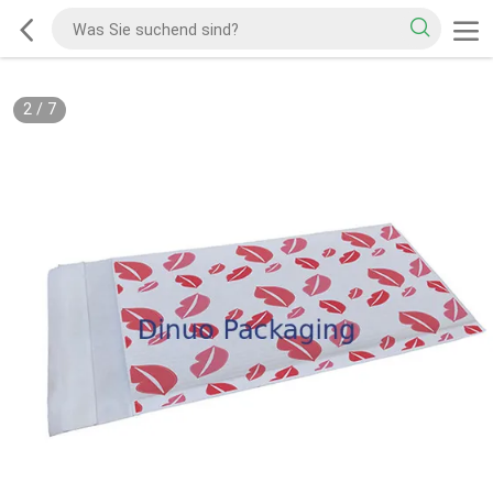
2
/
7