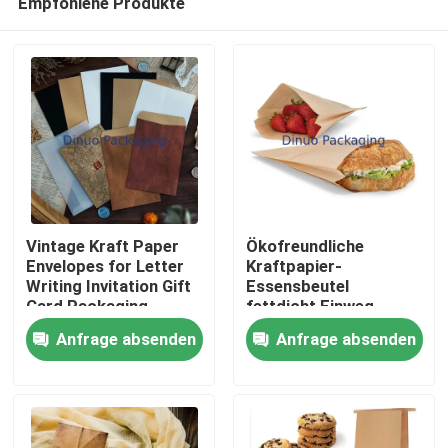
Empfohlene Produkte
Vintage Kraft Paper
Ökofreundliche
Envelopes for Letter
Kraftpapier-
Writing Invitation Gift
Essensbeutel
Card Packaging
fettdicht Einweg-
Heim
Offene Spitzen-
Anfrage absenden
Anfrage absenden
Snackbeutel für
Bäckereien
Produkte
Sandwiches Obst
Catering Takeout
Videos