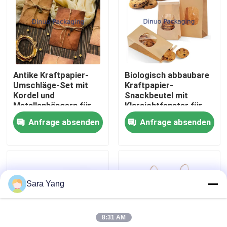
Über uns
Werksbesichtigung
Antike Kraftpapier-
Biologisch abbaubare
Umschläge-Set mit
Kraftpapier-
Qualitätskontrolle
Kordel und
Snackbeutel mit
Metallanhängern für
Klarsichtfenster für
Retro-Brief-
Bäckerei, Catering,
Anfrage absenden
Anfrage absenden
Kontakt mit uns
Geschenkkartenverpackung
Lebensmittelaufbewahrun
und zum Mitnehmen
Neuigkeiten
Sara Yang
Rechtssachen
8:31 AM
Blase Mailing Taschen