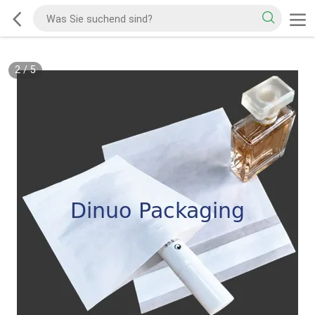
2
/
5