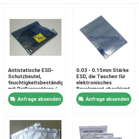
Antistatische ESD-
0.03 - 0.15mm Stärke
Schutzbeutel,
ESD, die Taschen für
feuchtigkeitsbeständig,
elektronisches
mit Reißverschluss /
Bauelement abschirmt
Selbstverschluss
Heim
Anfrage absenden
Anfrage absenden
Produkte
Videos