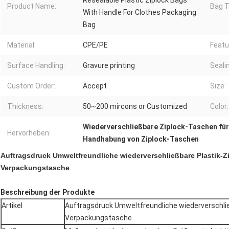
Resealable Plastic Ziplock Bags
Product Name:
Bag T
With Handle For Clothes Packaging
Bag
Material:
CPE/PE
Featu
Surface Handling:
Gravure printing
Seali
Custom Order:
Accept
Size:
Thickness:
50~200 mircons or Customized
Color:
Wiederverschließbare Ziplock-Taschen für 
Hervorheben:
Handhabung von Ziplock-Taschen
Auftragsdruck Umweltfreundliche wiederverschließbare Plastik-Zi
Verpackungstasche
Beschreibung der Produkte
Artikel
Auftragsdruck Umweltfreundliche wiederverschließ
Verpackungstasche