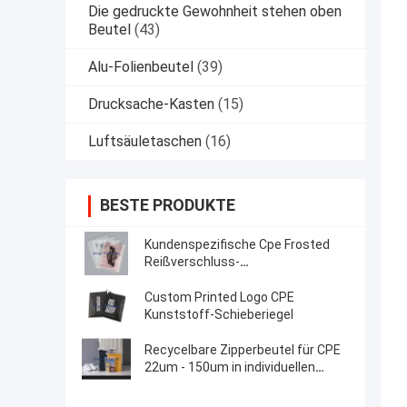
Die gedruckte Gewohnheit stehen oben
Beutel
(43)
Alu-Folienbeutel
(39)
Drucksache-Kasten
(15)
Luftsäuletaschen
(16)
BESTE PRODUKTE
Kundenspezifische Cpe Frosted
Reißverschluss-
Verpackungsbeutel Kunststoff
Klarsicht-Zip-Beutel
Custom Printed Logo CPE
Kunststoff-Schieberiegel
Recycelbare Zipperbeutel für CPE
22um - 150um in individuellen
Farben