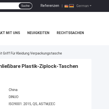
Referenzen
|
German
Suche
KT MIT UNS
NEUIGKEITEN
RECHTSSACHEN
t Griff Für Kleidung Verpackungstasche
ließbare Plastik-Ziplock-Taschen
China
DINUO
ISO9001: 2015, QS, ASTM,EEC