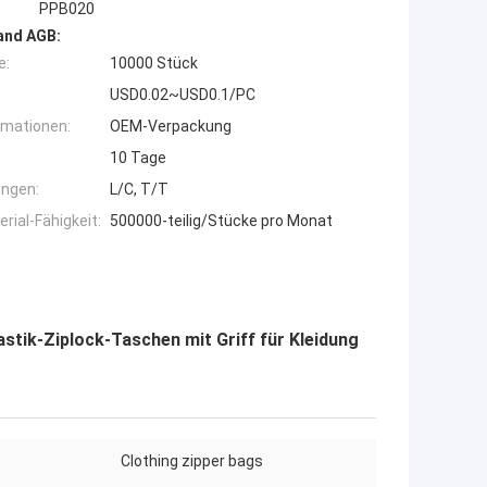
PPB020
and AGB:
e:
10000 Stück
USD0.02~USD0.1/PC
rmationen:
OEM-Verpackung
10 Tage
ngen:
L/C, T/T
ial-Fähigkeit:
500000-teilig/Stücke pro Monat
stik-Ziplock-Taschen mit Griff für Kleidung
Clothing zipper bags