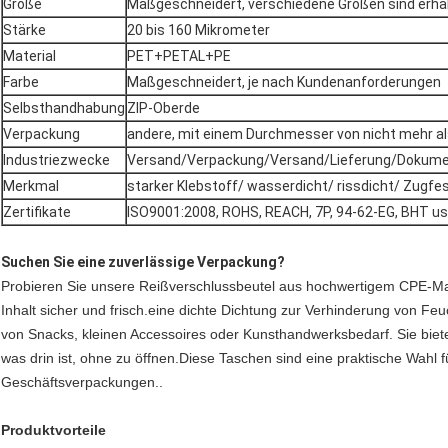
Größe
Maßgeschneidert, verschiedene Größen sind erhäl
Stärke
20 bis 160 Mikrometer
Material
PET+PETAL+PE
Farbe
Maßgeschneidert, je nach Kundenanforderungen
Selbsthandhabung
ZIP-Oberde
Verpackung
andere, mit einem Durchmesser von nicht mehr a
Industriezwecke
Versand/Verpackung/Versand/Lieferung/Dokume
Merkmal
starker Klebstoff/ wasserdicht/ rissdicht/ Zugfe
Zertifikate
ISO9001:2008, ROHS, REACH, 7P, 94-62-EG, BHT us
Suchen Sie eine zuverlässige Verpackung?
Probieren Sie unsere Reißverschlussbeutel aus hochwertigem CPE-Materi
Inhalt sicher und frisch.eine dichte Dichtung zur Verhinderung von Fe
von Snacks, kleinen Accessoires oder Kunsthandwerksbedarf. Sie biete
was drin ist, ohne zu öffnen.Diese Taschen sind eine praktische Wahl 
Geschäftsverpackungen..
Produktvorteile