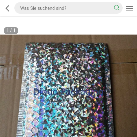
1
/
1