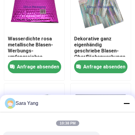
Über uns
Werksbesichtigung
Wasserdichte rosa
Dekorative ganz
metallische Blasen-
eigenhändig
Werbungs-
geschriebe Blasen-
Qualitätskontrolle
umfangreiches
Oberflächenwerbungs-
Durchbohren
kundenspezifisches
Anfrage absenden
Anfrage absenden
beständig
Drucken VMPET
Kontakt mit uns
Neuigkeiten
Sara Yang
Rechtssachen
10:38 PM
Blase Mailing Taschen