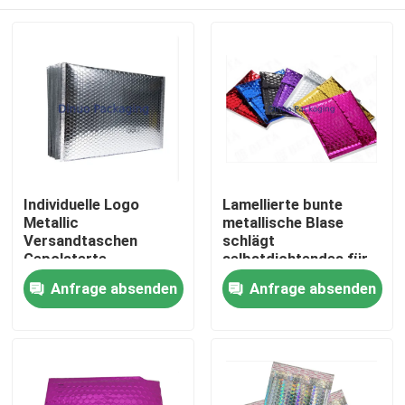
Individuelle Logo
Lamellierte bunte
Metallic
metallische Blase
Versandtaschen
schlägt
Gepolsterte
selbstdichtendes für
Postbeutel
Lieferungs-Industrie
Heim
Anfrage absenden
Anfrage absenden
Luftpolsterfolie
ein
Verpackung
Versandtasche
Produkte
Videos