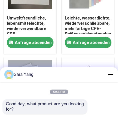
Über uns
Umweltfreundliche,
Leichte, wasserdichte,
lebensmittelechte,
wiederverschließbare,
wiederverwendbare
mehrfarbige CPE-
Werksbesichtigung
CPE-
Reißverschlusstaschen
Reißverschlusstasche
für die
Anfrage absenden
Anfrage absenden
zur Aufbewahrung von
Reiseorganisation im
Qualitätskontrolle
Kleidungsdokumenten
Home Office
Kontakt mit uns
Sara Yang
Neuigkeiten
5:44 PM
Rechtssachen
Good day, what product are you looking 
for?
Kundenspezifische
Custom Printed Logo
Blase Mailing Taschen
Cpe Frosted
CPE Kunststoff-