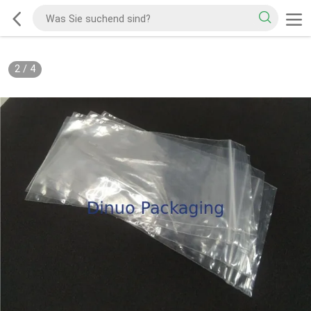
2
/
4