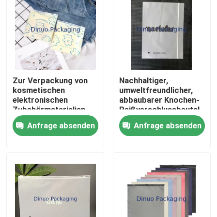
Zur Verpackung von
Nachhaltiger,
kosmetischen
umweltfreundlicher,
elektronischen
abbaubarer Knochen-
Zubehörmaterialien
Reißverschlussbeutel
wieder aufnehmbare
für kleine
Anfrage absenden
Anfrage absenden
wasserdichte
Gegenstände
Zipperbeutel aus
Kunststoff
Heim
Produkte
Videos