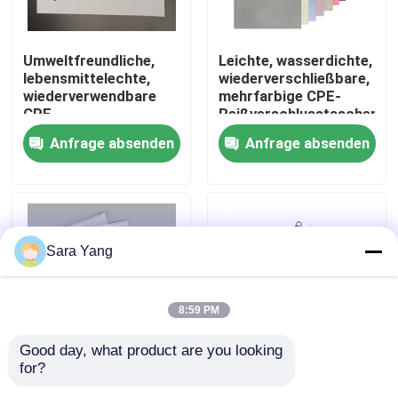
Über uns
Umweltfreundliche,
Leichte, wasserdichte,
lebensmittelechte,
wiederverschließbare,
wiederverwendbare
mehrfarbige CPE-
Werksbesichtigung
CPE-
Reißverschlusstaschen
Reißverschlusstasche
für die
Anfrage absenden
Anfrage absenden
zur Aufbewahrung von
Reiseorganisation im
Qualitätskontrolle
Kleidungsdokumenten
Home Office
Kontakt mit uns
Sara Yang
Neuigkeiten
8:59 PM
Rechtssachen
Good day, what product are you looking 
for?
Kundenspezifische
Custom Printed Logo
Blase Mailing Taschen
Cpe Frosted
CPE Kunststoff-