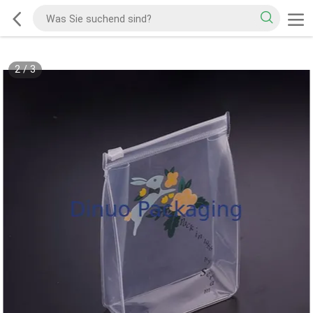
2
/
3