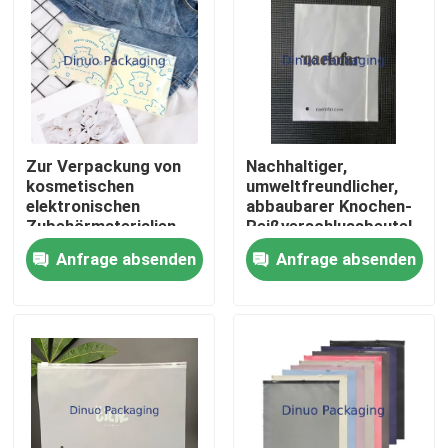
Zur Verpackung von
Nachhaltiger,
kosmetischen
umweltfreundlicher,
elektronischen
abbaubarer Knochen-
Zubehörmaterialien
Reißverschlussbeutel
wieder aufnehmbare
für kleine
Anfrage absenden
Anfrage absenden
wasserdichte
Gegenstände
Zipperbeutel aus
Kunststoff
Heim
Produkte
Videos