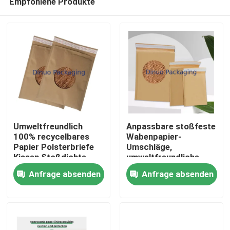
Empfohlene Produkte
Umweltfreundlich
Anpassbare stoßfeste
100% recycelbares
Wabenpapier-
Papier Polsterbriefe
Umschläge,
Kissen Stoßdichte
umweltfreundliche
Heim
Kraftpapier
Papiertüten für den
Anfrage absenden
Anfrage absenden
Polsterbeutel
Versand
Papierverpackung
Produkte
Videos