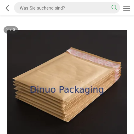
2
/
3