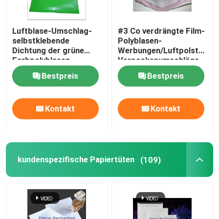
Luftblase-Umschlag-
#3 Co verdrängte Film-
selbstklebende
Polyblasen-
Dichtung der grüne
Werbungen/Luftpolsterfoli
Farbpolyblasen-
Verpackenumschläge
Werbungs-Größen-1
Bestpreis
Bestpreis
Kontakt
Kontakt
kundenspezifische Papiertüten
(109)