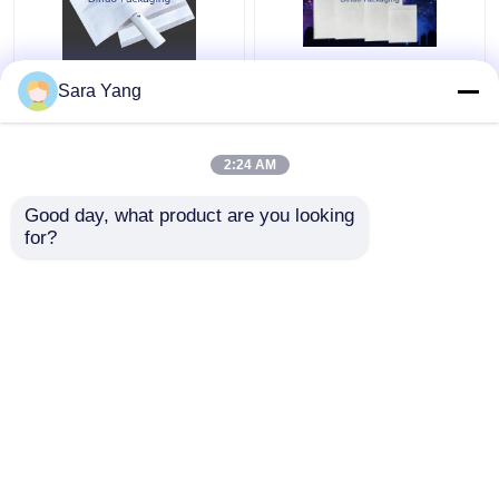
Halb undurchsichtige
Aufbereitete
Sara Yang
klare transparente
Pergamin-Papiertüte
Spurpergamin-
imprägniern
Papiertüte für Promi
kompostierbares für
2:24 AM
Geschenk-Karte
Kleidung
Bestpreis
Bestpreis
Good day, what product are you looking 
for?
Kontakt
Kontakt
Sehen Sie mehr an
Startseite
Über uns
Kontakt
Desktop Site
Seitenverzeichnis
Datenschutz-Bestimmungen