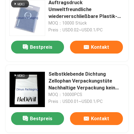
Auftragsdruck
Umweltfreundliche
wiederverschließbare Plastik-
Ziplock-Taschen mit Griff für
MOQ：10000 Stück
Kleidung Verpackungstasche
Preis：USD0.02~USD0.1/PC
Bestpreis
Kontakt
Selbstklebende Dichtung
Zellophan Verpackungstüte
Nachhaltige Verpackung kein
Kunststoff biologisch
MOQ：10000PCS
abbaubares Material
Preis：USD0.01~USD0.1/PC
Bestpreis
Kontakt