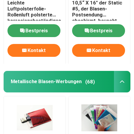
Leichte
10,5“ X 16" der Static
Luftpolsterfolie-
#5, der Blasen-
Seidenpapierverpackung
Rollenluft polsterte
Postsendung
korrosionsbeständiges
abschirmt, bauscht
95x155mm #A
sich,/kleine
Bestpreis
Bestpreis
Luftpolsterfolie-Beutel
Streck- und Schrumpffilm
Kontakt
Kontakt
Reißverschluss-Blasen-Taschen
ESD, der Taschen abschirmt
Metallische Blasen-Werbungen
(68)
mit einer Breite von mehr als 20 mm,
CPE-Plastiktüten
Die gedruckte Gewohnheit stehen oben Beutel