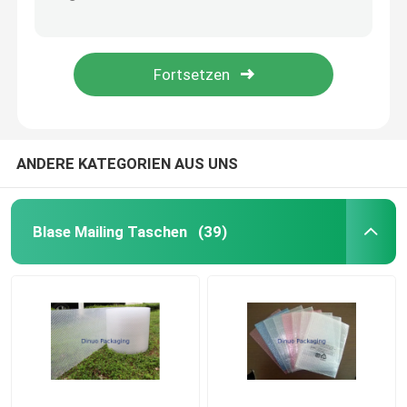
Rote Blase zeichnete Polywerbungen aufgefüllte Umschläge Widerstand des Durchbohren-10,5 x 16 #5
Grün farbige Polyblasen-Werbungen, Blasen-Verschiffen schlägt Wärmedämmung ein
Metallische Blasen-Werbungen
Stoßsicherer Polyblasen-Paket-Umschlag/füllte Verschiffen-Taschen 7,25" X8“ #CD auf
Aufgefüllter verschickender Umschlag mit Luftpolsterfolie nach innen, farbige Blasen-Werbungen
Kraft Blase Versandtaschen
Polyblasenwerbungen
ANDERE KATEGORIEN AUS UNS
kundenspezifische Papiertüten
Blase Mailing Taschen
(39)
Aufgefüllte Papierwerbungen
Polywerbungs-Taschen
Bienenwabenpackpapier