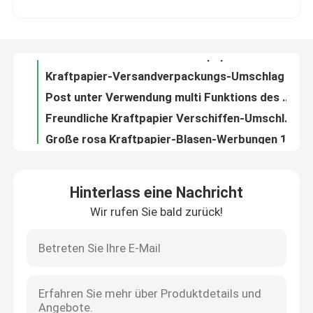
Kraftpapier-Versandverpackungs-Umschlag mit Luftpolsterfolie-innerem Schock-Widerstand
Post unter Verwendung multi Funktions des Kraftpapier-Blasen-Werbungs-Strahlungs-Beweis-120x165
Über uns
Freundliche Kraftpapier Verschiffen-Umschläge Eco mit Luftpolsterfolie innerhalb der Sondergröße
Große rosa Kraftpapier-Blasen-Werbungen 180x165 #CD-DCD für das Haushalts-Durchbohren beständig
Werksbesichtigung
Kraftpapier-Blase zeichnete Werbungen 165x255 #B6, Weiß aufgefüllte verschickende Umschläge
Kurier-verpackende weiße Luftpolsterfolie schlägt Stärke 190x275 #VD 125gsm ein
Qualitätskontrolle
Lieferungs-Industrie-Kraftpapier-Blasen-Werbungen/Blasen-Verschiffen schlägt 245x330 #A4 ein
Die aufgefüllten Kraftpapier-Blasen-Werbungen schlägt 200x250mm für Posten-Band/CD/Bücher ein
Kontakt mit uns
Kleid, das große Blasen-Umschläge, Selbstdichtungs-Blasen-Werbungen 380x330 #B4 verpackt
Hinterlass eine Nachricht
Blase des Kraftpapier-360x460 füllte Postseitendichtung der umschlag-#A3 drei auf
Wir rufen Sie bald zurück!
Neuigkeiten
entsetzen weiße Polywerbungen der blasen-4x8, kleine aufgefüllte verschickende Umschläge #000 Beweis
Gezeichnete Taschen der Größen-00 Polyblase 5 x 10 Blasen-Werbungen für Kurierdienst-Gebrauch
Siegeln Sie schwarze Blasen-Mattwerbungen 0/6 durch 10, Blase gezeichnete Kurier-Taschen für Kleid heiß
Rechtssachen
Bunte metallische Druckblase zeichnete Taschen-Größe 1/7,25"“ Blasenwerbungen des Feiertags X12
Kurier, der Polyblasen-Werbungs-Größe 2 8,5"“ beständiges recyclebares des Riss-X12 verpackt
Blase Mailing Taschen