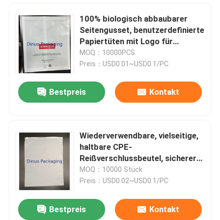
100% biologisch abbaubarer
Seitengusset, benutzerdefinierte
Papiertüten mit Logo für
Kleidung
MOQ：10000PCS
Preis：USD0.01~USD0.1/PC
Bestpreis
Kontakt
Wiederverwendbare, vielseitige,
haltbare CPE-
Heim
Reißverschlussbeutel, sicherer
Verschluss für Kleidung und
MOQ：10000 Stück
kleine Gegenstände
Preis：USD0.02~USD0.1/PC
Produkte
Bestpreis
Kontakt
Starker selbstklebender Kraftpapier-Blasen-Paket-Umschlag 345x465mm #K Leichtgewichtler
Videos