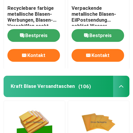
Recyclebare farbige
Verpackende
Alu-Folienbeutel
metallische Blasen-
metallische Blasen-
Werbungen, Blasen-
EilPostsendung
Verschiffen sackt
schlägt Wasser-
Drucksache-Kasten
feuchtigkeitsfestes ein
beständiges
Bestpreis
Bestpreis
kundenspezifisches
Logo ein
Luftsäuletaschen
Kontakt
Kontakt
Kraft Blase Versandtaschen
(106)