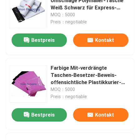
Umschläge Polymailer-Tasche
Weiß Schwarz für Express-
Kurierversand
MOQ：5000
Preis：negotiable
Bestpreis
Kontakt
Farbige Mit-verdrängte
Taschen-Besetzer-Beweis-
offensichtliche Plastikkurier-
Verpackungs-Taschen
MOQ：5000
Preis：negotiable
Bestpreis
Kontakt