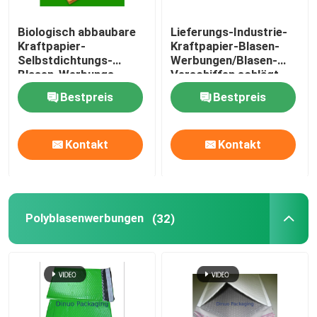
Biologisch abbaubare
Lieferungs-Industrie-
Kraftpapier-
Kraftpapier-Blasen-
Selbstdichtungs-
Werbungen/Blasen-
Blasen-Werbungs-
Verschiffen schlägt
Größe 6 12,5 x 19 für
245x330 #A4 ein
Bestpreis
Bestpreis
das Versenden
Kontakt
Kontakt
Polyblasenwerbungen
(32)